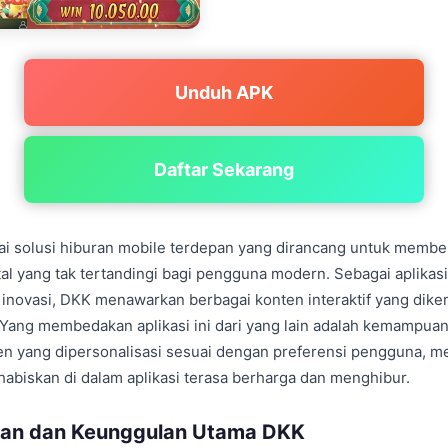
Unduh APK
Daftar Sekarang
ai solusi hiburan mobile terdepan yang dirancang untuk membe
al yang tak tertandingi bagi pengguna modern. Sebagai aplikas
novasi, DKK menawarkan berbagai konten interaktif yang dike
. Yang membedakan aplikasi ini dari yang lain adalah kemampua
n yang dipersonalisasi sesuai dengan preferensi pengguna, m
habiskan di dalam aplikasi terasa berharga dan menghibur.
lan dan Keunggulan Utama DKK