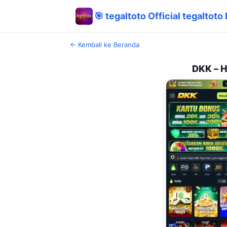
🎯 tegaltoto Official tegaltoto
← Kembali ke Beranda
DKK – H